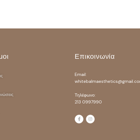
μοι
Επικοινωνία
Email:
ας
whitebalmaesthetics@gmail.c
ινώσεις
Τηλέφωνο:
213 0997990