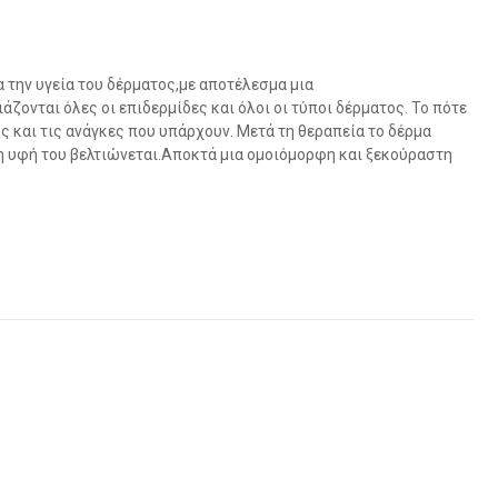
 την υγεία του δέρματος,με αποτέλεσμα μια
ζονται όλες οι επιδερμίδες και όλοι οι τύποι δέρματος. Το πότε
ος και τις ανάγκες που υπάρχουν. Μετά τη θεραπεία το δέρμα
η υφή του βελτιώνεται.Αποκτά μια ομοιόμορφη και ξεκούραστη